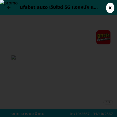
ufabet auto เว็บไซต์ 5G แจกหนัก แจก
x
จริง ไม่ต้องทำกิจกรรม เยอะ
1/4
ระยะเวลาราคาพิเศษ
01/10/2567 - 31/10/2567