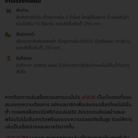
การจัดส่งที่รองรับ
ส่งด่วน
จัดส่งภายในวัน เร็วสุดภายใน 2 ชั่วโมง โดยผู้ให้บริการ น้ำหนักสินค้า
รวมไม่เกิน 15 กิโลกรัม ยอดสั่งซื้อขั้นต่ำ 250 บาท
สั่งล่วงหน้า
เลือกเวลาจัดส่งล่วงหน้า เร็วสุดภายในวันถัดไป เมื่อสั่งก่อน 16:00 น.
ยอดสั่งซื้อขั้นต่ำ 250 บาท
รับที่สาขา
รับที่สาขา ufabet auto ไม่มีค่าบริการจัดสินค้าและไม่มีขั้นต่ำในการ
สั่งซื้อ
หากต้องการเล่นสล็อตวอเลทแบบมั่นใจ
ufafat
เป็นเว็บตรงที่ตอบ
สนองทุกความต้องการ สมัครสมาชิกเพื่อเล่นเกมสล็อตโดยไม่มีขั้น
ต่ำ ทดลองสล็อตเดโม่ฟรีก่อนเล่นจริง อัปเดตเกมใหม่สม่ำเสมอ
พร้อมโปรโมชั่นเครดิตฟรีและระบบความปลอดภัยขั้นสูง ช่วยให้การ
เล่นเป็นเรื่องง่ายและสบายใจมากขึ้น
ufabet789
มอบประสบการณ์การเล่นสล็อตวอเลทเว็บตรงที่เน้น