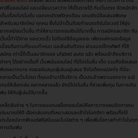
ufabet auto
ufabet auto สัมผัสประสบการณ์ ใหม่ๆ ในวงการ เกม
คาสิโนออนไลน์ และเปลี่ยนเวลาว่าง ให้เป็นรายได้ กับเว็บตรง จัดหนักจัด
เต็มเรื่องโปรโมชั่น แจกเครดิตฟรีทุกเดือน แถมยังมีข้อเสนอพิเศษ
สำหรับสมาชิกใหม่ ทุกคน ซึ่งไม่จำเป็นต้องทำยอดเทิร์นโอเวอร์ ให้ยุ่ง
ยากเหมือนเว็บอื่น ทำให้สามารถถอนเงินได้มากขึ้น การสมัครสมาชิก กับ
เว็บนี้ทำได้ง่าย และรวดเร็ว ไม่ต้องใช้ข้อมูลเยอะ เพียงแค่กรอกข้อมูล
เบื้องต้นตามที่ระบบกำหนด และยืนยันตัวตน ผ่านเบอร์โทรศัพท์ ที่ใช้
สมัคร เท่านี้ก็เป็นสมาชิกของ ufabet auto แล้ว พร้อมเข้าถึงบริการ
ต่างๆ ได้อย่างเต็มที่ เว็บพนันออนไลน์ ที่มีโปรโมชั่น เด็ด รวมถึงข้อเสนอ
พิเศษมากมาย คอยสนับสนุนผู้เล่นอยู่เสมอ จึงไม่ต้องแปลกใจ ที่นี่จะ
กลายเป็นเว็บโปรด ที่คุณเข้ามาใช้บริการ เป็นประจำเพราะนอกจาก จะมี
เกมให้เลือกเล่น หลากหลายแล้ว ยังมีโปรโมชั่น ที่ช่วยเพิ่มทุน ในการเดิม
พัน ให้กับผู้เล่นได้มากขึ้น
เคล็ดลับง่าย ๆ ในการชนะเกมสล็อตออนไลน์คือการวางแผนจัดการงบ
ประมาณให้ดี เลือกเล่นเกมที่เหมาะสมและเข้าใจในกติกา พร้อมทั้งใช้
ประโยชน์จากฟีเจอร์ฟรีสปินและโบนัสต่าง ๆ เพื่อเพิ่มโอกาสทำกำไรในทุก
การเดิมพัน